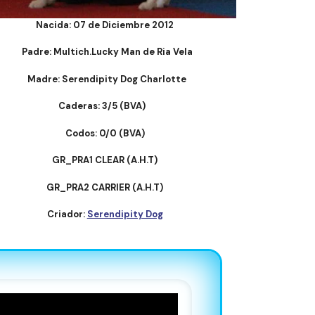
Nacida:
07 de Diciembre 2012
Padre: Multich.Lucky Man de Ria Vela
Madre: Serendipity Dog Charlotte
Caderas:
3/5 (BVA)
Codos: 0/0 (BVA)
GR_PRA1 CLEAR (A.H.T)
GR_PRA2 CARRIER (A.H.T)
Criador:
Serendipity Dog