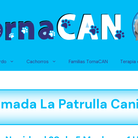
rdo
Cachorros
Familias TornaCAN
Terapia 
mada La Patrulla Can