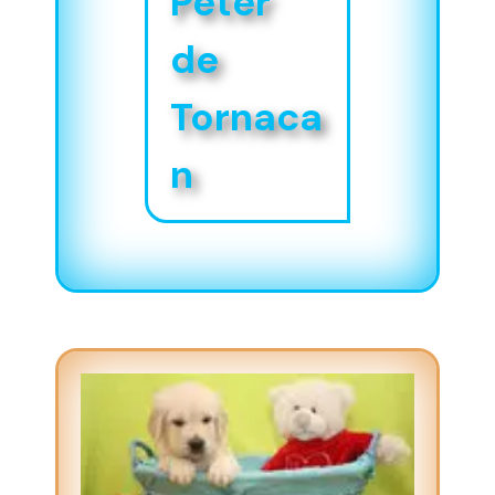
Peter
de
Tornaca
n