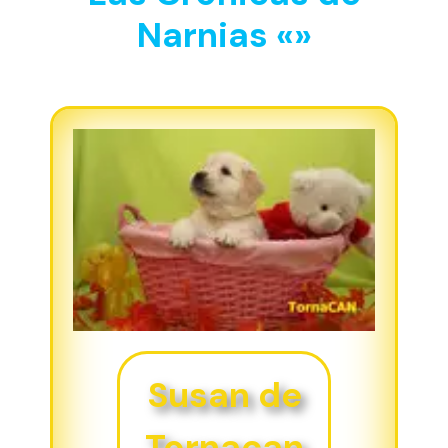
Narnias «»
Susan de
Tornacan